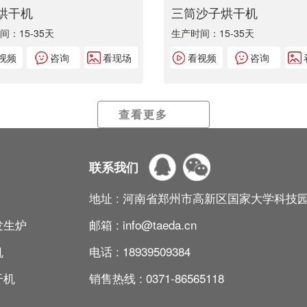
烘干机
三筒沙子烘干机
间：15-35天
生产时间：15-35天
视频
咨询
看现场
看视频
咨询
查看更多
联系我们
地址 :
河南省郑州市高新区国家大学科技
发生炉
邮箱 :
info@taeda.cn
机
电话 :
18939509384
干机
销售热线 :
0371-86565118