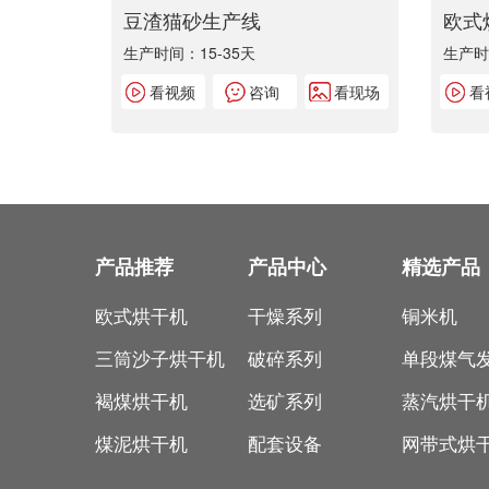
豆渣猫砂生产线
欧式
生产时间：15-35天
生产时
看视频
咨询
看现场
看
产品推荐
产品中心
精选产品
欧式烘干机
干燥系列
铜米机
三筒沙子烘干机
破碎系列
单段煤气
褐煤烘干机
选矿系列
蒸汽烘干
煤泥烘干机
配套设备
网带式烘