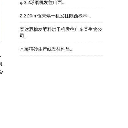
φ2.2球磨机发往山西...
2.2 20m 锯末烘干机发往陕西榆林...
泰达酒糟发酵料烘干机发往广东某生物公
司...
木薯猫砂生产线发往许昌...
，
良
杂