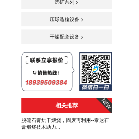
选矿系列 >
压球造粒设备 >
干燥配套设备 >
相关推荐
脱硫石膏烘干煅烧，固废再利用--泰达石
膏煅烧技术助力...