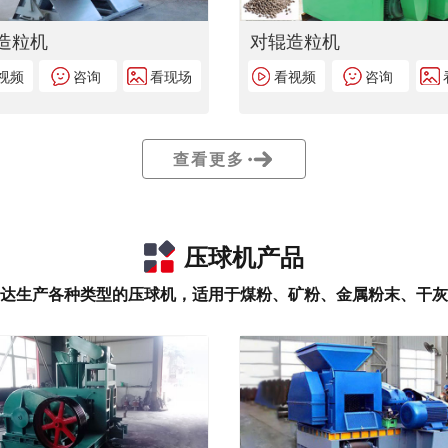
造粒机
对辊造粒机
视频
咨询
看现场
看视频
咨询
查看更多
压球机产品
达生产各种类型的压球机，适用于煤粉、矿粉、金属粉末、干灰