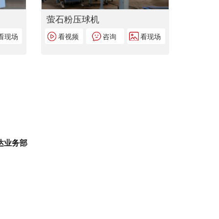
萤石粉压球机
看现场
看视频
咨询
看现场
达业务部