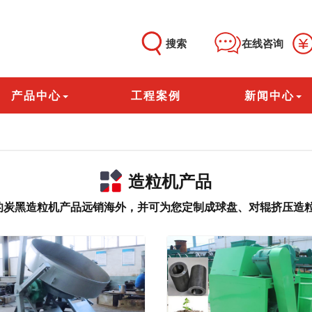
搜索
在线咨询
产品中心
工程案例
新闻中心
造粒机产品
a®的炭黑造粒机产品远销海外，并可为您定制成球盘、对辊挤压造