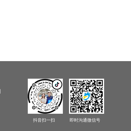
园
抖音扫一扫
即时沟通微信号