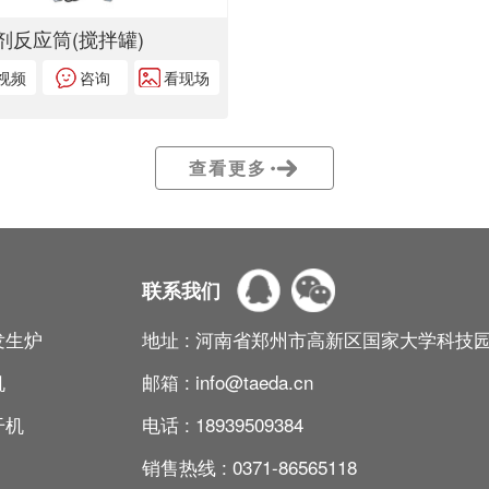
剂反应筒(搅拌罐)
视频
咨询
看现场
查看更多
联系我们
发生炉
地址 :
河南省郑州市高新区国家大学科技
机
邮箱 :
info@taeda.cn
干机
电话 :
18939509384
销售热线 :
0371-86565118