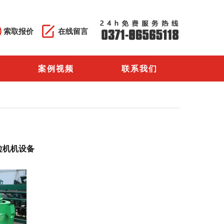
索取报价
在线留言
案例视频
联系我们
粒机机设备