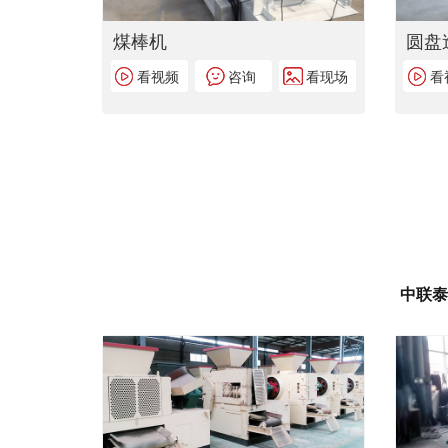
煤棒机
圆盘
看视频
咨询
看现场
看
中联泰